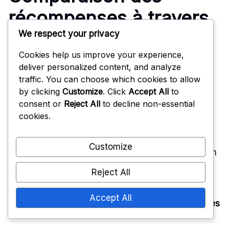
récompenses à travers
We respect your privacy
les saisons
Cookies help us improve your experience,
deliver personalized content, and analyze
Les récompenses dans le Battle Pass actuel sont
traffic. You can choose which cookies to allow
devenues plus variées par rapport aux saisons
by clicking
Customize
. Click
Accept All
to
précédentes. Les joueurs peuvent désormais
consent or
Reject All
to decline non-essential
gagner des skins exclusifs, des émotes et de la
cookies.
monnaie du jeu, qui étaient moins courants dans
les versions passées. Le système
de progression
Customize
des niveaux a également été affiné, permettant un
accès plus rapide aux objets désirables.
Reject All
Skins
Monnaie du
Accept All
Saison
Émotes
Exclusifs
Jeu