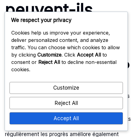
peuvent-ils
We respect your privacy
maximiser leurs
Cookies help us improve your experience,
deliver personalized content, and analyze
récompenses
traffic. You can choose which cookies to allow
by clicking
Customize
. Click
Accept All
to
du Battle Pass ?
consent or
Reject All
to decline non-essential
cookies.
Customize
Les joueurs peuvent maximiser leurs récompenses
Reject All
du Battle Pass en se concentrant sur la réalisation
de défis quotidiens, en participant à des
Accept All
événements et en utilisant efficacement les boosts
d’XP. S’engager avec des amis et suivre
régulièrement les progrès améliore également