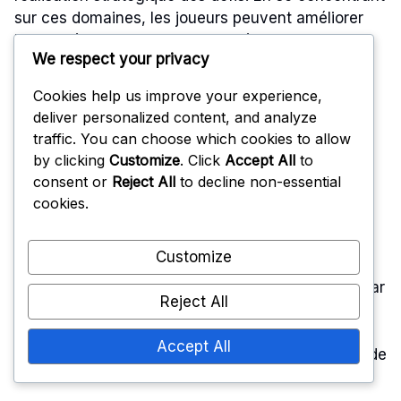
sur ces domaines, les joueurs peuvent améliorer
leur expérience de jeu tout en débloquant des
We respect your privacy
récompenses exclusives.
Cookies help us improve your experience,
Moyens efficaces pour
deliver personalized content, and analyze
traffic. You can choose which cookies to allow
gagner des niveaux
by clicking
Customize
. Click
Accept All
to
consent or
Reject All
to decline non-essential
rapidement
cookies.
Customize
Pour progresser rapidement à travers les niveaux,
priorisez les défis quotidiens et hebdomadaires, car
Reject All
ils offrent souvent des boosts de niveaux
significatifs. Compléter ces défis de manière
Accept All
cohérente peut conduire à une avancée plus rapide
dans les niveaux.