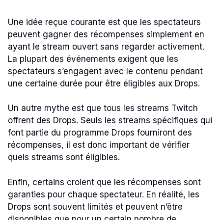
Une idée reçue courante est que les spectateurs
peuvent gagner des récompenses simplement en
ayant le stream ouvert sans regarder activement.
La plupart des événements exigent que les
spectateurs s’engagent avec le contenu pendant
une certaine durée pour être éligibles aux Drops.
Un autre mythe est que tous les streams Twitch
offrent des Drops. Seuls les streams spécifiques qui
font partie du programme Drops fourniront des
récompenses, il est donc important de vérifier
quels streams sont éligibles.
Enfin, certains croient que les récompenses sont
garanties pour chaque spectateur. En réalité, les
Drops sont souvent limités et peuvent n’être
disponibles que pour un certain nombre de