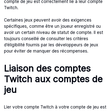
compte de jeu est correctement lié à leur compte
Twitch.
Certaines jeux peuvent avoir des exigences
spécifiques, comme être un joueur enregistré ou
avoir un certain niveau de statut de compte. Il est
toujours conseillé de consulter les critères
d’éligibilité fournis par les développeurs de jeux
pour éviter de manquer des récompenses.
Liaison des comptes
Twitch aux comptes de
jeu
Lier votre compte Twitch à votre compte de jeu est