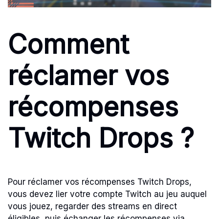
Comment
réclamer vos
récompenses
Twitch Drops ?
Pour réclamer vos récompenses Twitch Drops,
vous devez lier votre compte Twitch au jeu auquel
vous jouez, regarder des streams en direct
éligibles, puis échanger les récompenses via