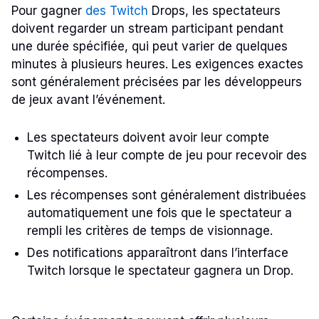
Pour gagner
des Twitch
Drops, les spectateurs
doivent regarder un stream participant pendant
une durée spécifiée, qui peut varier de quelques
minutes à plusieurs heures. Les exigences exactes
sont généralement précisées par les développeurs
de jeux avant l’événement.
Les spectateurs doivent avoir leur compte
Twitch lié à leur compte de jeu pour recevoir des
récompenses.
Les récompenses sont généralement distribuées
automatiquement une fois que le spectateur a
rempli les critères de temps de visionnage.
Des notifications apparaîtront dans l’interface
Twitch lorsque le spectateur gagnera un Drop.