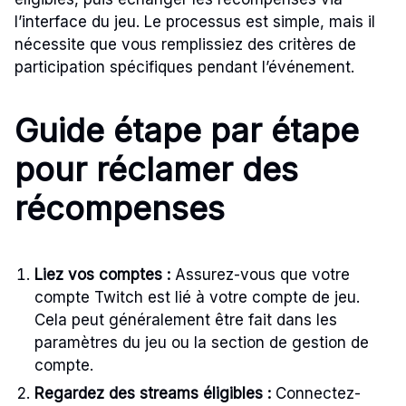
l’interface du jeu. Le processus est simple, mais il
nécessite que vous remplissiez des critères de
participation spécifiques pendant l’événement.
Guide étape par étape
pour réclamer des
récompenses
Liez vos comptes :
Assurez-vous que votre
compte Twitch est lié à votre compte de jeu.
Cela peut généralement être fait dans les
paramètres du jeu ou la section de gestion de
compte.
Regardez des streams éligibles :
Connectez-