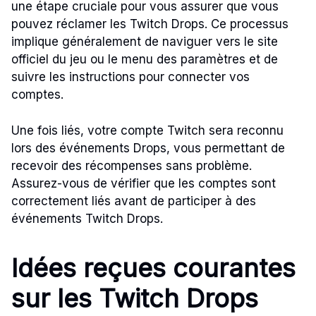
une étape cruciale pour vous assurer que vous
pouvez réclamer les Twitch Drops. Ce processus
implique généralement de naviguer vers le site
officiel du jeu ou le menu des paramètres et de
suivre les instructions pour connecter vos
comptes.
Une fois liés, votre compte Twitch sera reconnu
lors des événements Drops, vous permettant de
recevoir des récompenses sans problème.
Assurez-vous de vérifier que les comptes sont
correctement liés avant de participer à des
événements Twitch Drops.
Idées reçues courantes
sur les Twitch Drops