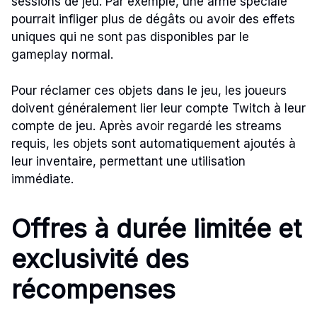
sessions de jeu. Par exemple, une arme spéciale
pourrait infliger plus de dégâts ou avoir des effets
uniques qui ne sont pas disponibles par le
gameplay normal.
Pour réclamer ces objets dans le jeu, les joueurs
doivent généralement lier leur compte Twitch à leur
compte de jeu. Après avoir regardé les streams
requis, les objets sont automatiquement ajoutés à
leur inventaire, permettant une utilisation
immédiate.
Offres à durée limitée et
exclusivité des
récompenses