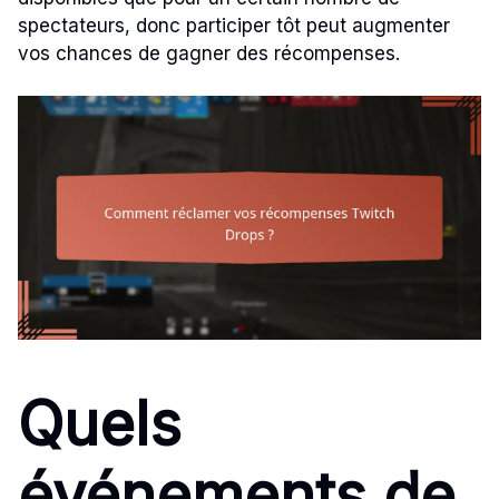
spectateurs, donc participer tôt peut augmenter
vos chances de gagner des récompenses.
Quels
événements de