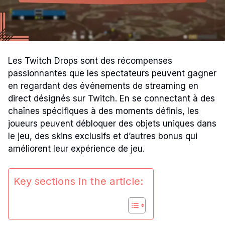
Les Twitch Drops sont des récompenses
passionnantes que les spectateurs peuvent gagner
en regardant des événements de streaming en
direct désignés sur Twitch. En se connectant à des
chaînes spécifiques à des moments définis, les
joueurs peuvent débloquer des objets uniques dans
le jeu, des skins exclusifs et d’autres bonus qui
améliorent leur expérience de jeu.
Key sections in the article: