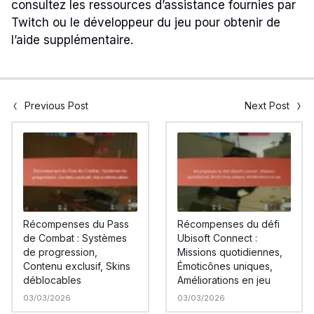
consultez les ressources d’assistance fournies par
Twitch ou le développeur du jeu pour obtenir de
l’aide supplémentaire.
Previous Post
Next Post
Récompenses du Pass
Récompenses du défi
de Combat : Systèmes
Ubisoft Connect :
de progression,
Missions quotidiennes,
Contenu exclusif, Skins
Émoticônes uniques,
déblocables
Améliorations en jeu
03/03/2026
03/03/2026