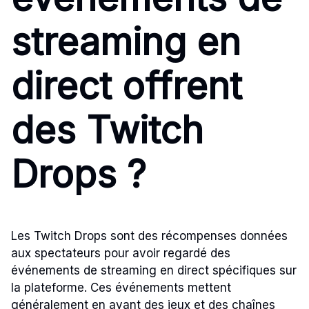
streaming en
direct offrent
des Twitch
Drops ?
Les Twitch Drops sont des récompenses données
aux spectateurs pour avoir regardé des
événements de streaming en direct spécifiques sur
la plateforme. Ces événements mettent
généralement en avant des jeux et des chaînes