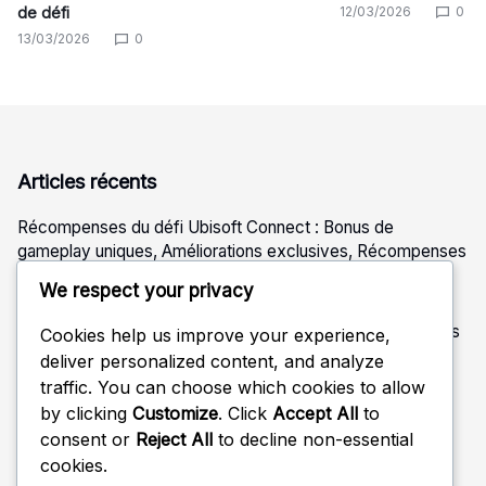
12/03/2026
0
de défi
13/03/2026
0
Articles récents
Récompenses du défi Ubisoft Connect : Bonus de
gameplay uniques, Améliorations exclusives, Récompenses
de défi
We respect your privacy
Récompenses des défis Ubisoft Connect : Défis
communautaires, Événements saisonniers, Articles uniques
Cookies help us improve your experience,
deliver personalized content, and analyze
Récompenses du Pass de Combat : Déblocages
traffic. You can choose which cookies to allow
saisonniers, Émotes uniques, Skins en édition limitée
by clicking
Customize
. Click
Accept All
to
Récompenses du Pass de Combat : Skins de personnage,
consent or
Reject All
to decline non-essential
Skins d’arme, Monnaie du jeu
cookies.
Twitch Drops Réclamations : Comptes liés, Récompenses