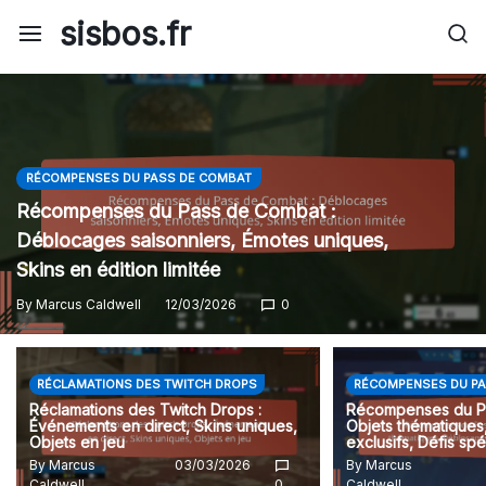
Skip
sisbos.fr
to
content
RÉCOMPENSES DU PASS DE COMBAT
Récompenses du Pass de Combat :
Déblocages saisonniers, Émotes uniques,
Skins en édition limitée
By
Marcus Caldwell
12/03/2026
0
RÉCLAMATIONS DES TWITCH DROPS
RÉCOMPENSES DU PA
Réclamations des Twitch Drops :
Récompenses du Pa
Événements en direct, Skins uniques,
Objets thématique
Objets en jeu
exclusifs, Défis sp
By
Marcus
03/03/2026
By
Marcus
Caldwell
0
Caldwell