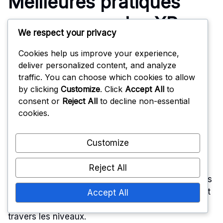
Meilleures pratiques
pour gagner des XP
We respect your privacy
rapidement
Cookies help us improve your experience,
deliver personalized content, and analyze
traffic. You can choose which cookies to allow
Pour gagner des XP rapidement, priorisez les
by clicking
Customize
. Click
Accept All
to
activités qui offrent les meilleurs retours, comme
consent or
Reject All
to decline non-essential
l’achèvement des quêtes quotidiennes et
cookies.
hebdomadaires. Celles-ci offrent souvent des
boosts d’XP substantiels par rapport au gameplay
régulier.
Customize
Participez à des événements qui offrent des
Reject All
multiplicateurs d’XP ou des bonus pour des actions
spécifiques. S’engager dans ces événements peut
Accept All
considérablement accélérer votre progression à
travers les niveaux.